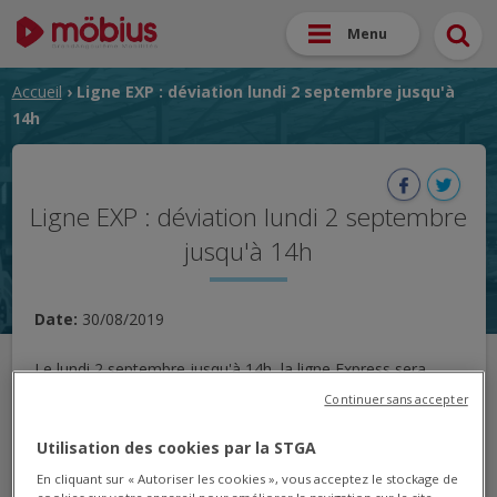
Menu
Accueil
› Ligne EXP : déviation lundi 2 septembre jusqu'à
14h
Ligne EXP : déviation lundi 2 septembre
jusqu'à 14h
Date:
30/08/2019
Le lundi 2 septembre jusqu'à 14h, la ligne Express sera
déviée de son trajet entre "Moulin" et "Gare SNCF"
Continuer sans accepter
Utilisation des cookies par la STGA
En cliquant sur « Autoriser les cookies », vous acceptez le stockage de