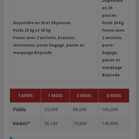
Disponible
en 20
pouces
Disponible en 26 et 28 pouces
Poids 20 Kg
Poids 25 kg et 30 kg
Fourni avec
Fourni avec 2 antivols, écarteur,
2 antivols,
rétroviseur, porte-bagage, panier et
porte-
marquage Bicycode
bagage,
panier et
marquage
Bicycode
TARIFS
1 MOIS
3 MOIS
6 MOIS
Public
33,00€
88,00€
165,00€
Réduit*
28,10€
74,80€
140,80€