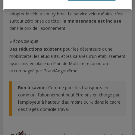
renouvelable, toute personne dès 18 ans peut tester ou
adopter le vélo à son rythme. Le service vélo möbius, c'est
surtout zéro prise de tête :
la maintenance est incluse
dans le prix de l'abonnement !
✔ ÉCONOMIQUE
Des réductions existent
pour les détenteurs d’une
mobili’carte, les étudiants, et les salariés d’un établissement
ayant mis en place un Plan de Mobilité reconnu ou
accompagné par GrandAngoulême.
Bon à savoir :
Comme pour les transports en
commun, l’abonnement peut être pris en charge par
l’employeur à hauteur d’au moins 50 % dans le cadre
des trajets domicile-travail