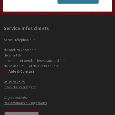
Service infos clients
Accueil téléphonique
du lundi au vendredi :
de 8h à 18h
Le samedi et pendant les vacances d'été
de 9h30 à 12h30 et de 13h30 à 17h30
Aide & Contact
05 45 65 25 25
infos.clients@stga.fr
Objets trouvés
Réclamations / Suggestions