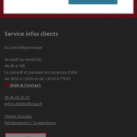
Service infos clients
Accueil téléphonique
du lundi au vendredi :
de 8h à 18h
Le samedi et pendant les vacances d'été
de 9h30 à 12h30 et de 13h30 à 17h30
Aide & Contact
05 45 65 25 25
infos.clients@stga.fr
Objets trouvés
Réclamations / Suggestions