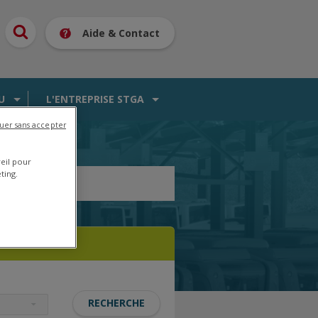
Aide & Contact
U
L'ENTREPRISE STGA
uer sans accepter
reil pour
ting.