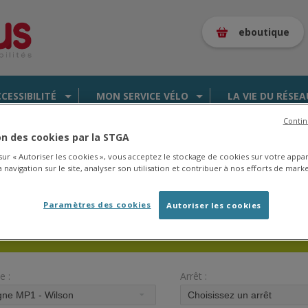
eboutique
CCESSIBILITÉ
MON SERVICE VÉLO
LA VIE DU RÉSEA
Contin
ion des cookies par la STGA
uotidien
› Consulter les horaires
 sur « Autoriser les cookies », vous acceptez le stockage de cookies sur votre appa
 navigation sur le site, analyser son utilisation et contribuer à nos efforts de marke
es de la saison 2025/2026 en
cliquant ici
.
Paramètres des cookies
Autoriser les cookies
CONSULTER LES HORAIRES
e :
Arrêt :