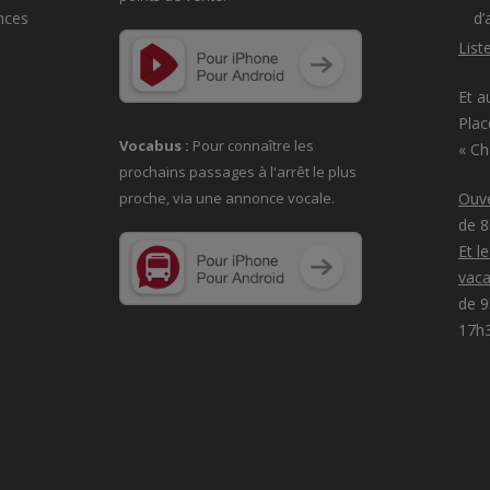
nces
d’
List
Et a
Plac
Vocabus :
Pour connaître les
« C
prochains passages à
l'arrêt le plus
proche, via une annonce vocale.
Ouve
de 
Et l
vaca
de 9
17h