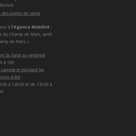
abonné.
e des points de vente
ussi à
l'Agence Mobilité :
e du Champ de Mars, arrêt
hamp de Mars »
rt du lundi au vendredi
8h à 18h
e samedi et pendant les
nces d'été
h30 à 12h30 et de 13h30 à
30