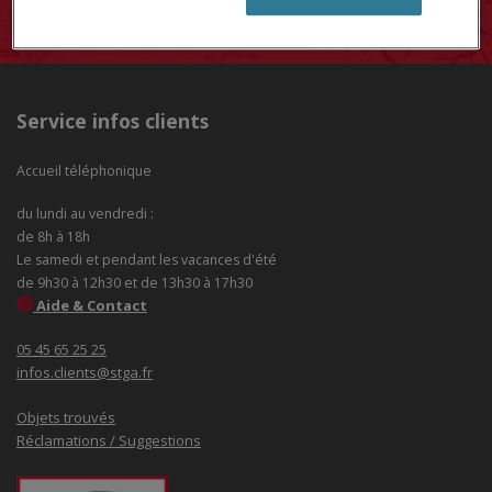
Service infos clients
Accueil téléphonique
du lundi au vendredi :
de 8h à 18h
Le samedi et pendant les vacances d'été
de 9h30 à 12h30 et de 13h30 à 17h30
Aide & Contact
05 45 65 25 25
infos.clients@stga.fr
Objets trouvés
Réclamations / Suggestions