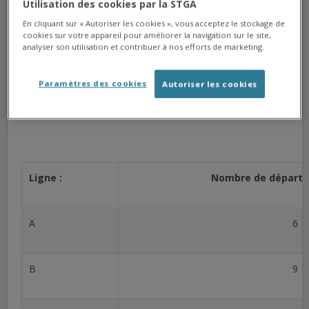
Utilisation des cookies par la STGA
En cliquant sur « Autoriser les cookies », vous acceptez le stockage de
cookies sur votre appareil pour améliorer la navigation sur le site,
Suite au dépouillement de ce jour, et en tenant compte des
analyser son utilisation et contribuer à nos efforts de marketing.
absences liées notamment à des situations de cas contact
nous sommes en mesure d’annoncer un taux de
Paramètres des cookies
Autoriser les cookies
fonctionnement de 97 % de nos services le samedi 5
juin 2021.
Ligne :
Nombre de départs 
A
6
B
9