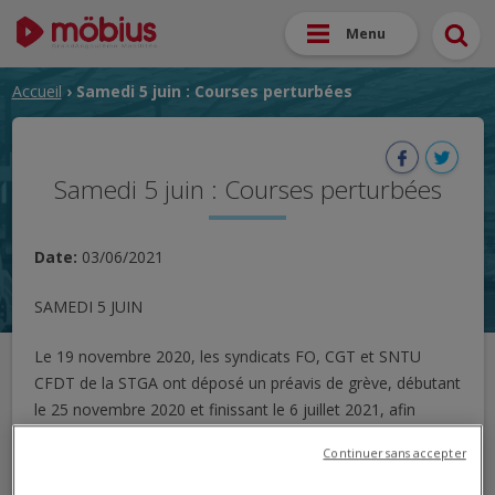
Menu
Accueil
› Samedi 5 juin : Courses perturbées
Samedi 5 juin : Courses perturbées
Date:
03/06/2021
SAMEDI 5 JUIN
Le 19 novembre 2020, les syndicats FO, CGT et SNTU
CFDT de la STGA ont déposé un préavis de grève, débutant
le 25 novembre 2020 et finissant le 6 juillet 2021, afin
notamment d'obtenir un aménagement de leur temps de
Continuer sans accepter
travail.