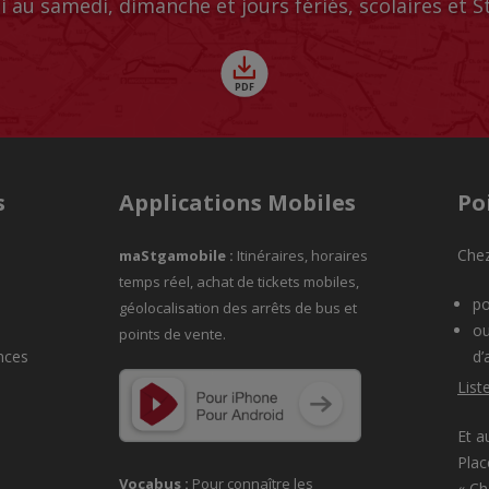
i au samedi, dimanche et jours fériés, scolaires et 
s
Applications Mobiles
Po
Chez
maStgamobile
:
Itinéraires, horaires
temps réel, achat de tickets mobiles,
po
géolocalisation des arrêts de bus et
ou
points de vente.
nces
d’
List
Et a
Plac
Vocabus :
Pour connaître les
« C