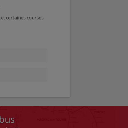
:
e, certaines courses
 bus