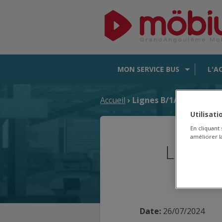
MON SERVICE BUS
L'A
Accueil
› Lignes B/1/4 : Courses 
Utilisat
En cliquant
améliorer la
Lignes 
Date:
26/07/2024