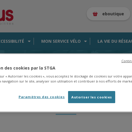
eboutique
CCESSIBILITÉ
MON SERVICE VÉLO
LA VIE DU RÉSEA
perturbées le lundi 29 juillet
Contin
ion des cookies par la STGA
 sur « Autoriser les cookies », vous acceptez le stockage de cookies sur votre appa
 navigation sur le site, analyser son utilisation et contribuer à nos efforts de marke
B/1/4 : Courses perturbées 
Paramètres des cookies
Autoriser les cookies
29 juillet