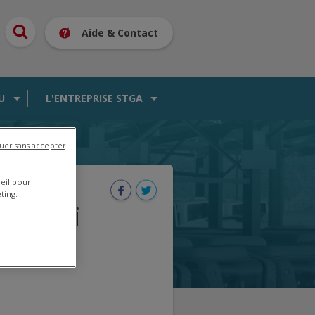
Aide & Contact
U
L'ENTREPRISE STGA
uer sans accepter
reil pour
ting.
le lundi