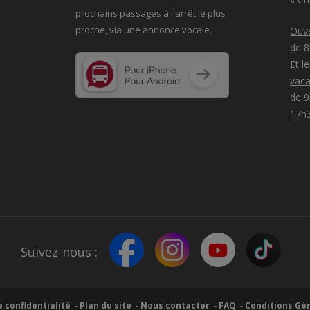
prochains passages à
l'arrêt le plus
proche, via une annonce vocale.
Ouve
de 
Et l
vaca
de 9
17h
Suivez-nous :
e confidentialité
Plan du site
Nous contacter
FAQ
Conditions Gén