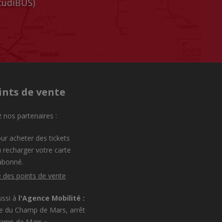
StudiBUS)
ints de vente
 nos partenaires :
ur acheter des tickets
 recharger votre carte
abonné.
e des points de vente
ussi à
l'Agence Mobilité :
e du Champ de Mars, arrêt
hamp de Mars »