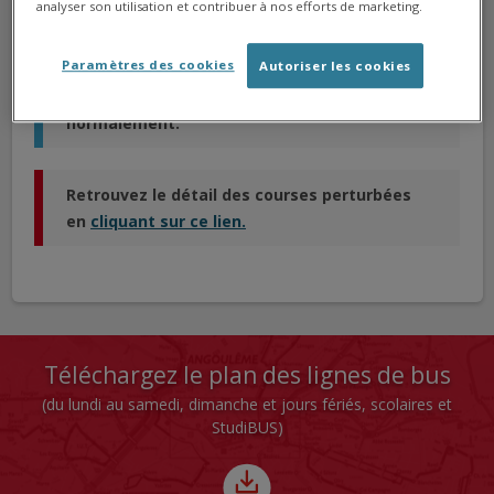
analyser son utilisation et contribuer à nos efforts de marketing.
Veuillez nous excuser pour la gêne occasionnée.
Paramètres des cookies
Autoriser les cookies
99,6% des courses sont assurées
normalement.
Retrouvez le détail des courses perturbées
en
cliquant sur ce lien.
Téléchargez le plan des lignes de bus
(du lundi au samedi, dimanche et jours fériés, scolaires et
StudiBUS)