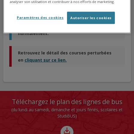
analyser son utilisation et contribuer à nos efforts de marketing.
Veuillez nous excuser pour la gêne occasionnée.
Paramètres des cookies
Autoriser les cookies
99,8 % des courses sont assurées
normalement.
Retrouvez le détail des courses perturbées
en
cliquant sur ce lien.
Téléchargez le plan des lignes de bus
(du lundi au samedi, dimanche et jours fériés, scolaires et
StudiBUS)