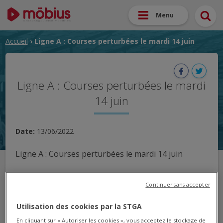
Menu
Accueil
› Ligne A : Courses perturbées le mardi 14 juin
Ligne A : Courses perturbées le mardi
14 juin
Date:
13/06/2022
Ligne A : Courses perturbées le mardi 14 juin
Nous vous informons qu'en raison d'un manque
Continuer sans accepter
momentané de personnel de conduite, certaines
courses ne pourront pas être assurées ce mardi
Utilisation des cookies par la STGA
juin.
En cliquant sur « Autoriser les cookies », vous acceptez le stockage de