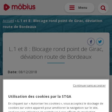
Menu
Accueil
› L.1 et 8 : Blocage rond point de Girac, déviation
route de Bordeaux
L.1 et 8 : Blocage rond point de Girac,
déviation route de Bordeaux
Date:
08/12/2018
Samedi 8 décembre à 14h45 :
Continuer sans accepter
Suite au blocage du rond point de girac, les lignes 1 et 8
Utilisation des cookies par la STGA
sont déviées entre Oisellerie et Pergaud
En cliquant sur « Autoriser les cookies », vous acceptez le stockage de
cookies sur votre appareil pour améliorer la navigation sur le site,
Les arrêts suivants ne sont
analyser son utilisation et contribuer à nos efforts de marketing.