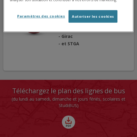
pas desservis jusqu'à nouvel
ordre :
Paramètres des cookies
Autoriser les cookies
- Université,
- Pont Valteau,
- Girac
- et STGA
Téléchargez le plan des lignes de bus
(du lundi au samedi, dimanche et jours fériés, scolaires et
StudiBUS)