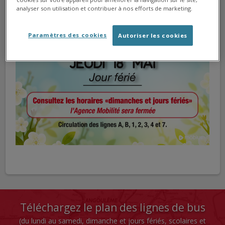
analyser son utilisation et contribuer à nos efforts de marketing.
Le réseau möbius vous souhaite un très bon 18 mai
!
Paramètres des cookies
Autoriser les cookies
Téléchargez le plan des lignes de bus
(du lundi au samedi, dimanche et jours fériés, scolaires et