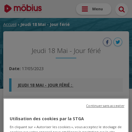
Menu
Accueil
› Jeudi 18 Mai - Jour férié
Jeudi 18 Mai - Jour férié
Date:
17/05/2023
JEUDI 18 MAI - JOUR FÉRIÉ :
Les bus circulent en horaires "dimanche et jours
Continuer sans accepter
fériés".
Seules les lignes A, B, 1, 2, 3, 4 et 7 circulent.
Utilisation des cookies par la STGA
Le transport à la demande ne circule pas.
En cliquant sur « Autoriser les cookies », vous acceptez le stockage de
L'agence mobilité sera fermée.
cookies sur votre appareil pour améliorer la navigation sur le site,